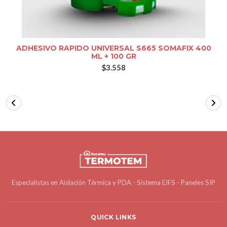
ADHESIVO RAPIDO UNIVERSAL S665 SOMAFIX 400
ML + 100 GR
$3.558
Especialistas en Aislación Térmica y PDA - Sistema EIFS - Paneles SIP
QUICK LINKS