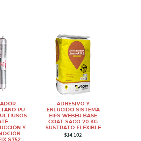
LADOR
ADHESIVO Y
SE
ETANO PU
ENLUCIDO SISTEMA
POLIU
ULTIUSOS
EIFS WEBER BASE
BLANCO
ATÉ
COAT SACO 20 KG
CONST
UCCIÓN Y
SUSTRATO FLEXIBLE
AUTO
MOCIÓN
SOMA
$14.102
IX S752
$