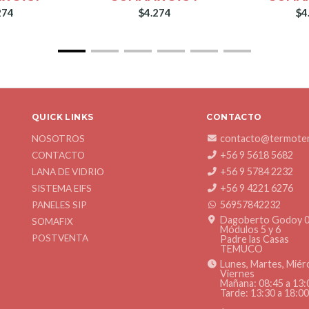
274
$4.274
$4
QUICK LINKS
CONTACTO
contacto@termotem
NOSOTROS
+56 9 5618 5682
CONTACTO
+56 9 5784 2232
LANA DE VIDRIO
+56 9 4221 6276
SISTEMA EIFS
56957842232
PANELES SIP
Dagoberto Godoy 
SOMAFIX
Módulos 5 y 6
POSTVENTA
Padre las Casas
TEMUCO
Lunes, Martes, Miér
Viernes
Mañana: 08:45 a 13:
Tarde: 13:30 a 18:0