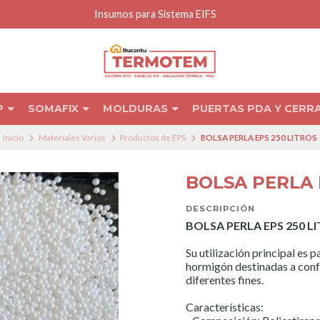
Insumos para Sistema EIFS
P
SOMAFIX
MOLDURAS
PUERTAS PDA Y CER
Inicio
Materiales Varios
Productos de EPS
BOLSA PERLA EPS 250 LITROS
BOLSA PERLA 
DESCRIPCIÓN
BOLSA PERLA EPS 250 L
Su utilización principal es 
hormigón destinadas a conf
diferentes fines.
Características: