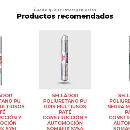
Puede que te interesen estos
Productos recomendados
ADOR
SELLADOR
SEL
TANO PU
POLIURETANO PU
POLIUR
ULTIUSOS
GRIS MULTIUSOS
NEGRA M
TÉ
PATÉ
P
CCIÓN Y
CONSTRUCCIÓN Y
CONSTR
OCIÓN
AUTOMOCIÓN
AUTO
X S751
SOMAFIX S754
SOMAF