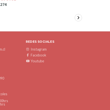
.274
REDES SOCIALES
.cl
Instagram
Facebook
Youtube
090
coles
00hrs
0hrs