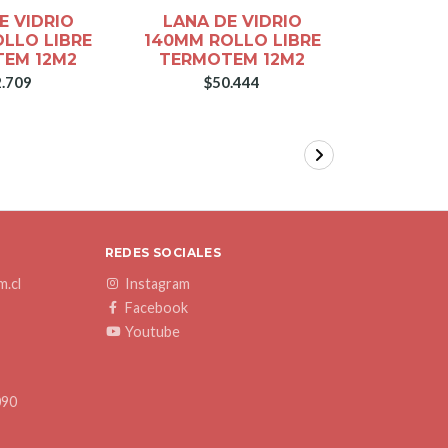
E VIDRIO
LANA DE VIDRIO
LANA 
LLO LIBRE
140MM ROLLO LIBRE
160MM R
EM 12M2
TERMOTEM 12M2
TERMO
.709
$50.444
$5
REDES SOCIALES
.cl
Instagram
Facebook
Youtube
090