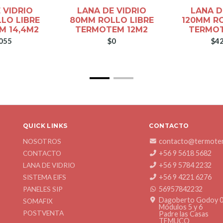
 VIDRIO
LANA DE VIDRIO
LANA D
LO LIBRE
80MM ROLLO LIBRE
120MM RO
M 14,4M2
TERMOTEM 12M2
TERMOT
055
$0
$42
QUICK LINKS
CONTACTO
contacto@termotem
NOSOTROS
+56 9 5618 5682
CONTACTO
+56 9 5784 2232
LANA DE VIDRIO
+56 9 4221 6276
SISTEMA EIFS
56957842232
PANELES SIP
Dagoberto Godoy 
SOMAFIX
Módulos 5 y 6
POSTVENTA
Padre las Casas
TEMUCO