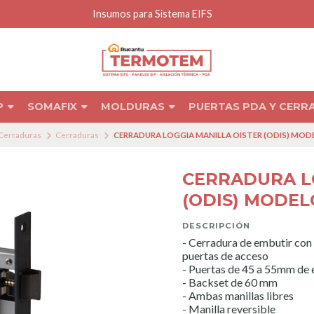
P
SOMAFIX
MOLDURAS
PUERTAS PDA Y CER
 Cerraduras
Cerraduras
CERRADURA LOGGIA MANILLA OISTER (ODIS) MO
CERRADURA L
(ODIS) MODE
DESCRIPCIÓN
- Cerradura de embutir con p
puertas de acceso
- Puertas de 45 a 55mm de 
- Backset de 60 mm
- Ambas manillas libres
- Manilla reversible