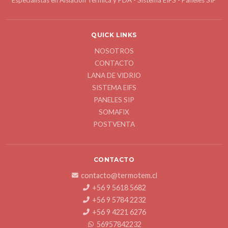
Especialistas en Aislación Térmica y PDA - Sistema EIFS - Paneles SIP
QUICK LINKS
NOSOTROS
CONTACTO
LANA DE VIDRIO
SISTEMA EIFS
PANELES SIP
SOMAFIX
POSTVENTA
CONTACTO
contacto@termotem.cl
+56 9 5618 5682
+56 9 5784 2232
+56 9 4221 6276
56957842232